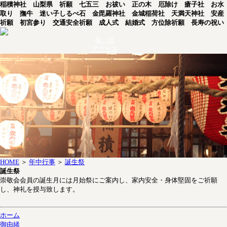
稲積神社
山梨県
祈願
七五三
お祓い
正の木
厄除け
瘡子社
お水
取り
撫牛
迷い子しるべ石
金毘羅神社
金城稲荷社
天満天神社
安産
祈願
初宮参り
交通安全祈願
成人式
結婚式
方位除祈願
長寿の祝い
発 信
アクセス
HOME
＞
年中行事
＞
誕生祭
誕生祭
崇敬会会員の誕生月には月始祭にご案内し、家内安全・身体堅固をご祈願
し、神礼を授与致します。
ホーム
御由緒