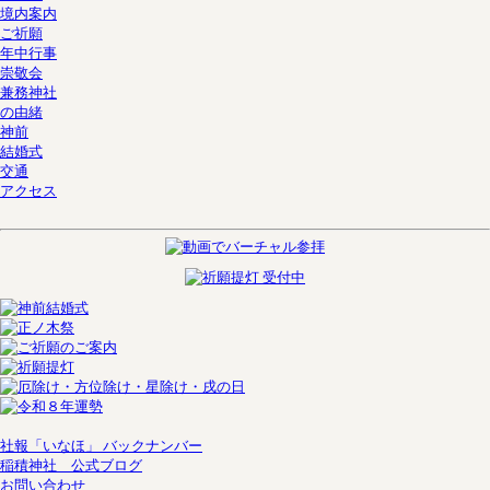
境内案内
ご祈願
年中行事
崇敬会
兼務神社
の由緒
神前
結婚式
交通
アクセス
社報「いなほ」 バックナンバー
稲積神社 公式ブログ
お問い合わせ